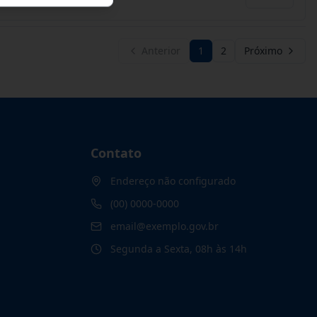
Anterior
1
2
Próximo
Contato
Endereço não configurado
(00) 0000-0000
email@exemplo.gov.br
Segunda a Sexta, 08h às 14h