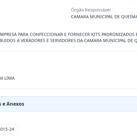
 016-24 - JAILTON XAVIER DOS SANTOS 2981
...
Órgão Responsável
CAMARA MUNICIPAL DE QUEIM
13-24 - LINDOMAR DA CUNHA SANTOS
MPRESA PARA CONFECCIONAR E FORNECER KITS PADRONIZADOS 
IBUIDOS A VERADORES E SERVIDORES DA CAMARA MUNICIPAL DE
 012-24 - GK VEICULOS E LOCAÇÃO LTDA
 011-24 - GK VEICULOS E LOCAÇÃO LTDA
M LIMA
 008-24 - JADSON MIRANDA DE OLIVEIRA SIL
...
 e Anexos
 009-24 - JADSON MIRANDA DE OLIVEIRA SIL
...
015-24
 010-24 - G. DOS SANTOS OLIVEIRA COSTA