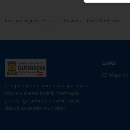
Itens por página:
10
Exibindo
1
–
10
de
17
registros
Links
Mapa do 
Comprometidos com a transparência
total e o acesso livre à informação
pública, garantindo a participação
cidadã na gestão municipal.