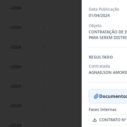
-/2024
-
Contrato CONTRATO Nº
Data Publicação
01/04/2024
Objeto
-/2024
-
Contrato CONTRATO 0
CONTRATAÇÃO DE E
PARA SEREM DISTR
-/2024
-
Contrato CONTRATO Nº
RESULTADO
Contratada
-/2024
-
Contrato CONTRATO Nº
AGNAILSON AMORI
-/2024
-
Contrato CONTRATO Nº
Documentos
-/2024
-
Contrato CONTRATO Nº
Fases Internas
CONTRATO Nº 
-/2024
-
Contrato CONTRATO Nº