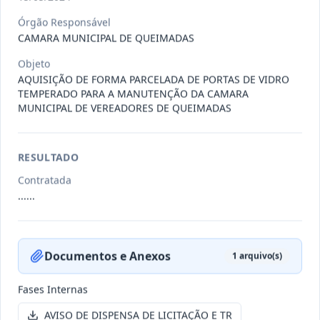
Órgão Responsável
CAMARA MUNICIPAL DE QUEIMADAS
-/2026
Dispensa DISPENSA Nº 006-26
Objeto
Dispensa
AQUISIÇÃO DE FORMA PARCELADA DE PORTAS DE VIDRO
Data
:
29/01/2026
Ver detalhes
Situação
:
Aberta
TEMPERADO PARA A MANUTENÇÃO DA CAMARA
MUNICIPAL DE VEREADORES DE QUEIMADAS
-/2026
Dispensa DISPENSA Nº 004-26
RESULTADO
Dispensa
Contratada
......
Data
:
26/01/2026
Ver detalhes
Situação
:
Aberta
Documentos e Anexos
1
arquivo(s)
-/2026
Dispensa DISPENSA Nº 005-26
Dispensa
Fases Internas
Data
:
26/01/2026
Ver detalhes
AVISO DE DISPENSA DE LICITAÇÃO E TR
Situação
:
Aberta