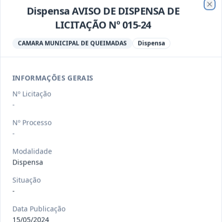
Dispensa AVISO DE DISPENSA DE
Clo
-/2026
Dispensa DISPENSA Nº 008-26
LICITAÇÃO Nº 015-24
Dispensa
CAMARA MUNICIPAL DE QUEIMADAS
Dispensa
Data
:
12/03/2026
Ver detalhes
Situação
:
Aberta
INFORMAÇÕES GERAIS
-/2026
Pregrão Eletrônico PREGAO
Nº Licitação
ELETRONICO Nº 002-26
-
Pregão
Eletrônico
Nº Processo
Data
:
25/02/2026
Ver detalhes
Situação
:
Aberta
-
Modalidade
Dispensa
-/2026
Dispensa DISPENSA Nº 007-26
Situação
Dispensa
-
Data
:
08/02/2026
Ver detalhes
Data Publicação
Situação
:
Aberta
15/05/2024