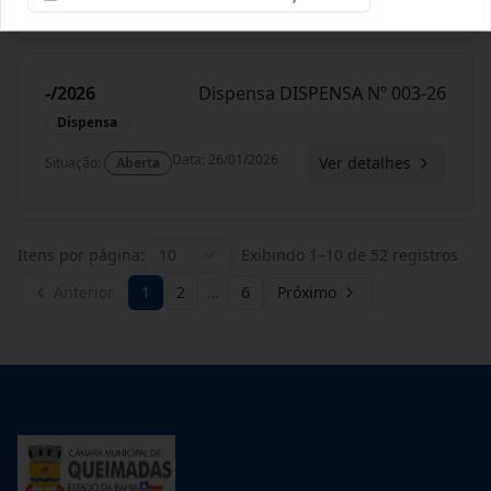
-/2026
Dispensa DISPENSA Nº 003-26
Dispensa
Data
:
26/01/2026
Ver detalhes
Situação
:
Aberta
Itens por página:
10
Exibindo
1
–
10
de
52
registros
Anterior
1
2
…
6
Próximo