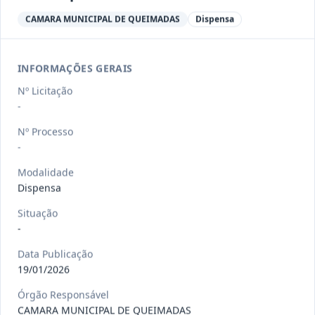
-/2026
Dispensa DISPENSA Nº 008-26
CAMARA MUNICIPAL DE QUEIMADAS
Dispensa
Dispensa
Data
:
12/03/2026
Ver detalhes
Situação
:
Aberta
INFORMAÇÕES GERAIS
Nº Licitação
-
-/2026
Pregrão Eletrônico PREGAO
Nº Processo
ELETRONICO Nº 002-26
-
Pregão
Eletrônico
Modalidade
Data
:
25/02/2026
Ver detalhes
Situação
:
Aberta
Dispensa
Situação
-
-/2026
Dispensa DISPENSA Nº 007-26
Data Publicação
19/01/2026
Dispensa
Data
:
08/02/2026
Órgão Responsável
Ver detalhes
Situação
:
Aberta
CAMARA MUNICIPAL DE QUEIMADAS