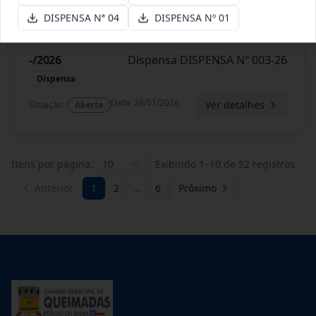
DISPENSA Nª 04
DISPENSA Nº 01
-/2026
Dispensa DISPENSA Nº 003-26
Dispensa
Data
:
26/01/2026
Ver detalhes
Situação
:
Aberta
Itens por página:
10
Exibindo
1
–
10
de
52
registros
Anterior
1
2
…
6
Próximo