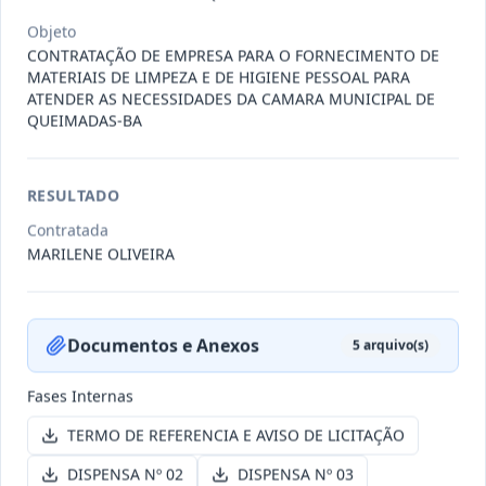
Objeto
CONTRATAÇÃO DE EMPRESA PARA O FORNECIMENTO DE
-/2026
Dispensa DISPENSA Nº 006-26
MATERIAIS DE LIMPEZA E DE HIGIENE PESSOAL PARA
ATENDER AS NECESSIDADES DA CAMARA MUNICIPAL DE
Dispensa
QUEIMADAS-BA
Data
:
29/01/2026
Ver detalhes
Situação
:
Aberta
RESULTADO
Contratada
-/2026
Dispensa DISPENSA Nº 004-26
MARILENE OLIVEIRA
Dispensa
Data
:
26/01/2026
Ver detalhes
Situação
:
Aberta
Documentos e Anexos
5
arquivo(s)
Fases Internas
-/2026
Dispensa DISPENSA Nº 005-26
TERMO DE REFERENCIA E AVISO DE LICITAÇÃO
Dispensa
DISPENSA Nº 02
DISPENSA Nº 03
Data
:
26/01/2026
Ver detalhes
Situação
:
Aberta