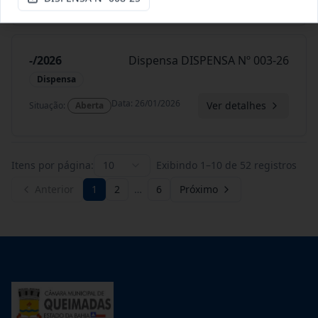
-/2026
Dispensa DISPENSA Nº 003-26
Dispensa
Data
:
26/01/2026
Ver detalhes
Situação
:
Aberta
Itens por página:
10
Exibindo
1
–
10
de
52
registros
Anterior
1
2
…
6
Próximo