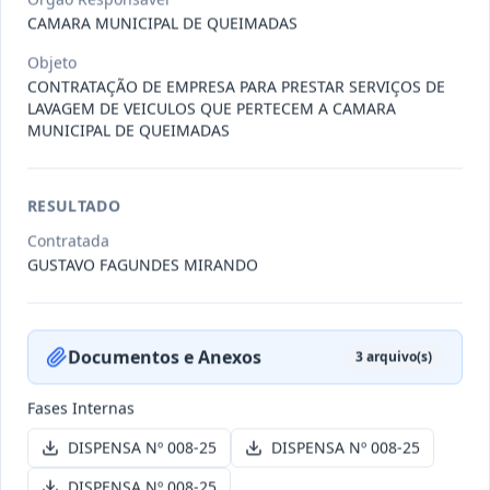
CAMARA MUNICIPAL DE QUEIMADAS
Objeto
-/2026
Dispensa DISPENSA Nº 006-26
CONTRATAÇÃO DE EMPRESA PARA PRESTAR SERVIÇOS DE
Dispensa
LAVAGEM DE VEICULOS QUE PERTECEM A CAMARA
MUNICIPAL DE QUEIMADAS
Data
:
29/01/2026
Ver detalhes
Situação
:
Aberta
RESULTADO
-/2026
Dispensa DISPENSA Nº 004-26
Contratada
GUSTAVO FAGUNDES MIRANDO
Dispensa
Data
:
26/01/2026
Ver detalhes
Situação
:
Aberta
Documentos e Anexos
3
arquivo(s)
Fases Internas
-/2026
Dispensa DISPENSA Nº 005-26
Dispensa
DISPENSA Nº 008-25
DISPENSA Nº 008-25
Data
:
26/01/2026
Ver detalhes
Situação
:
Aberta
DISPENSA Nº 008-25