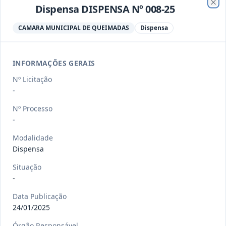
Dispensa DISPENSA Nº 008-25
Clo
-/2026
Dispensa DISPENSA Nº 008-26
CAMARA MUNICIPAL DE QUEIMADAS
Dispensa
Dispensa
Data
:
12/03/2026
Ver detalhes
Situação
:
Aberta
INFORMAÇÕES GERAIS
Nº Licitação
-
-/2026
Pregrão Eletrônico PREGAO
ELETRONICO Nº 002-26
Pregão
Nº Processo
Eletrônico
-
Data
:
25/02/2026
Ver detalhes
Situação
:
Aberta
Modalidade
Dispensa
Situação
-
-/2026
Dispensa DISPENSA Nº 007-26
Dispensa
Data Publicação
24/01/2025
Data
:
08/02/2026
Ver detalhes
Situação
:
Aberta
Órgão Responsável