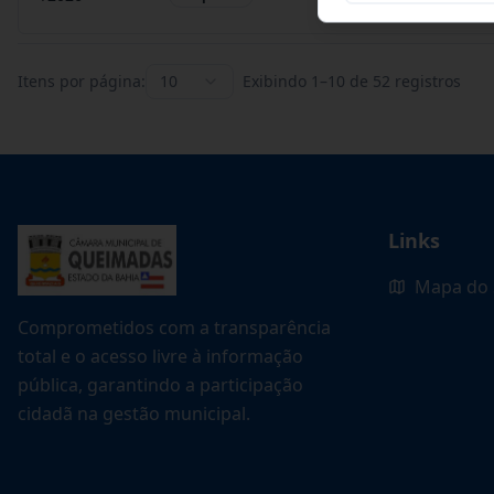
Itens por página:
10
Exibindo
1
–
10
de
52
registros
Links
Mapa do 
Comprometidos com a transparência
total e o acesso livre à informação
pública, garantindo a participação
cidadã na gestão municipal.