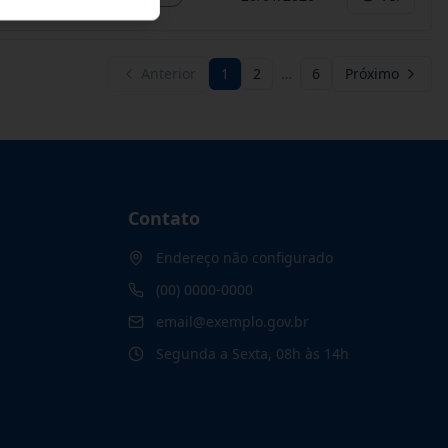
Anterior
1
2
…
6
Próximo
Contato
Endereço não configurado
(00) 0000-0000
email@exemplo.gov.br
Segunda a Sexta, 08h às 14h