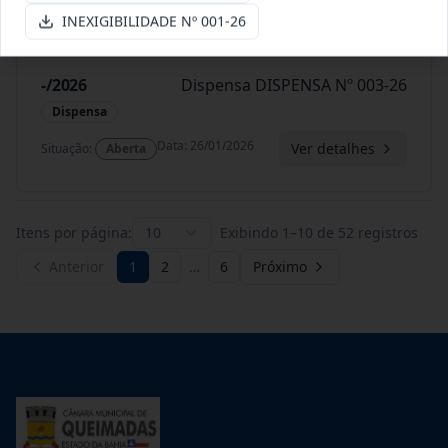
INEXIGIBILIDADE Nº 001-26
-/2026
Dispensa DISPENSA Nº 003-26
Dispensa
Data
:
26/01/2026
Ver detalhes
Situação
:
Aberta
Itens por página:
10
Exibindo
1
–
10
de
52
registros
Anterior
1
2
…
6
Próximo