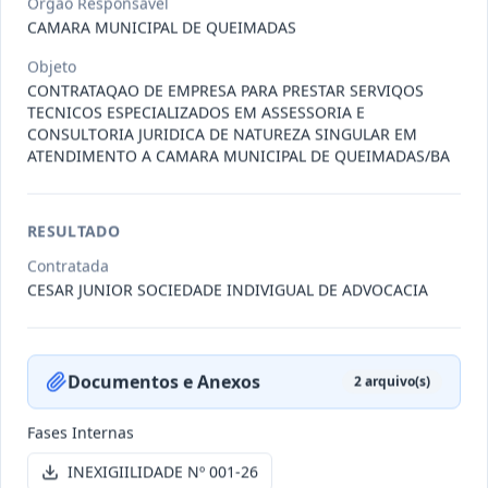
Órgão Responsável
CAMARA MUNICIPAL DE QUEIMADAS
Objeto
-/2026
Dispensa DISPENSA Nº 006-26
CONTRATAQAO DE EMPRESA PARA PRESTAR SERVIQOS
Dispensa
TECNICOS ESPECIALIZADOS EM ASSESSORIA E
CONSULTORIA JURIDICA DE NATUREZA SINGULAR EM
Data
:
29/01/2026
Ver detalhes
Situação
:
Aberta
ATENDIMENTO A CAMARA MUNICIPAL DE QUEIMADAS/BA
RESULTADO
-/2026
Dispensa DISPENSA Nº 004-26
Contratada
Dispensa
CESAR JUNIOR SOCIEDADE INDIVIGUAL DE ADVOCACIA
Data
:
26/01/2026
Ver detalhes
Situação
:
Aberta
Documentos e Anexos
2
arquivo(s)
-/2026
Dispensa DISPENSA Nº 005-26
Fases Internas
Dispensa
INEXIGIILIDADE Nº 001-26
Data
:
26/01/2026
Ver detalhes
Situação
:
Aberta