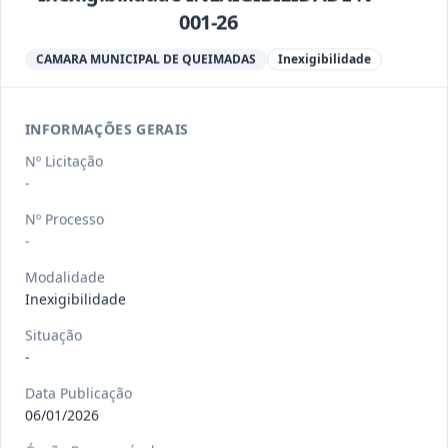
001-26
-/2026
Dispensa DISPENSA Nº 008-26
Dispensa
CAMARA MUNICIPAL DE QUEIMADAS
Inexigibilidade
Data
:
12/03/2026
Ver detalhes
Situação
:
Aberta
INFORMAÇÕES GERAIS
Nº Licitação
-
-/2026
Pregrão Eletrônico PREGAO
ELETRONICO Nº 002-26
Pregão
Nº Processo
Eletrônico
-
Data
:
25/02/2026
Ver detalhes
Situação
:
Aberta
Modalidade
Inexigibilidade
Situação
-/2026
Dispensa DISPENSA Nº 007-26
-
Dispensa
Data Publicação
06/01/2026
Data
:
08/02/2026
Ver detalhes
Situação
:
Aberta