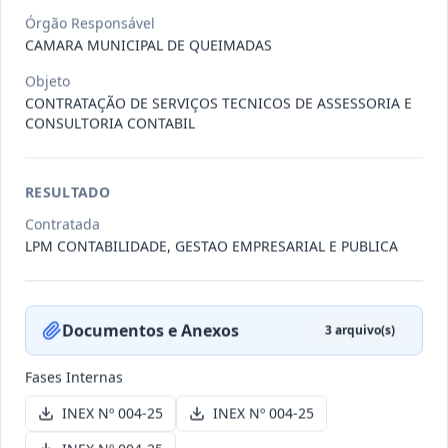
Órgão Responsável
CAMARA MUNICIPAL DE QUEIMADAS
-/2026
Dispensa DISPENSA Nº 006-26
Objeto
Dispensa
CONTRATAÇÃO DE SERVIÇOS TECNICOS DE ASSESSORIA E
CONSULTORIA CONTABIL
Data
:
29/01/2026
Ver detalhes
Situação
:
Aberta
RESULTADO
-/2026
Dispensa DISPENSA Nº 004-26
Contratada
LPM CONTABILIDADE, GESTAO EMPRESARIAL E PUBLICA
Dispensa
Data
:
26/01/2026
Ver detalhes
Situação
:
Aberta
Documentos e Anexos
3
arquivo(s)
-/2026
Dispensa DISPENSA Nº 005-26
Fases Internas
Dispensa
INEX Nº 004-25
INEX Nº 004-25
Data
:
26/01/2026
Ver detalhes
Situação
:
Aberta