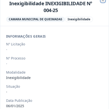
Inexigibilidade INEXIGIBILIDADE Nº
Clo
-/2026
Dispensa DISPENSA Nº 008-26
004-25
Dispensa
CAMARA MUNICIPAL DE QUEIMADAS
Inexigibilidade
Data
:
12/03/2026
Ver detalhes
Situação
:
Aberta
INFORMAÇÕES GERAIS
Nº Licitação
-/2026
Pregrão Eletrônico PREGAO
-
ELETRONICO Nº 002-26
Pregão
Eletrônico
Nº Processo
-
Data
:
25/02/2026
Ver detalhes
Situação
:
Aberta
Modalidade
Inexigibilidade
Situação
-/2026
Dispensa DISPENSA Nº 007-26
-
Dispensa
Data Publicação
Data
:
08/02/2026
Ver detalhes
Situação
:
Aberta
06/01/2025