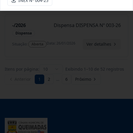
INEX Nº 004-25
-/2026
Dispensa DISPENSA Nº 003-26
Dispensa
Data
:
26/01/2026
Ver detalhes
Situação
:
Aberta
Itens por página:
10
Exibindo
1
–
10
de
52
registros
Anterior
1
2
…
6
Próximo